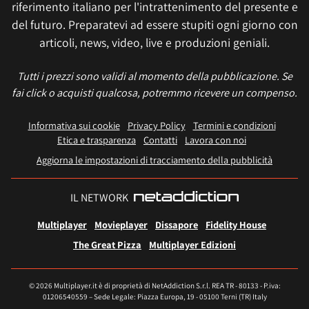
riferimento italiano per l'intrattenimento del presente e
del futuro. Preparatevi ad essere stupiti ogni giorno con
articoli, news, video, live e produzioni geniali.
Tutti i prezzi sono validi al momento della pubblicazione. Se
fai click o acquisti qualcosa, potremmo ricevere un compenso.
Informativa sui cookie
Privacy Policy
Termini e condizioni
Etica e trasparenza
Contatti
Lavora con noi
Aggiorna le impostazioni di tracciamento della pubblicità
IL NETWORK
Multiplayer
Movieplayer
Dissapore
Fidelity House
The Great Pizza
Multiplayer Edizioni
© 2026 Multiplayer.it è di proprietà di NetAddiction S.r.l. REA TR - 80133 - P.iva:
01206540559 – Sede Legale: Piazza Europa, 19 - 05100 Terni (TR) Italy