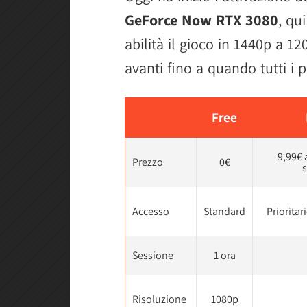
GeForce Now RTX 3080
, qu
abilità il gioco in 1440p a 1
avanti fino a quando tutti i 
Free
9,99€ 
Prezzo
0€
Accesso
Standard
Prioritar
Sessione
1 ora
Risoluzione
1080p