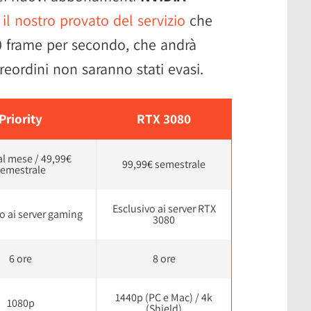
i
il nostro provato del servizio
che
20 frame per secondo, che andrà
preordini non saranno stati evasi.
Priority
RTX 3080
al mese / 49,99€
99,99€ semestrale
semestrale
Esclusivo ai server RTX
io ai server gaming
3080
6 ore
8 ore
1440p (PC e Mac) / 4k
1080p
(Shield)