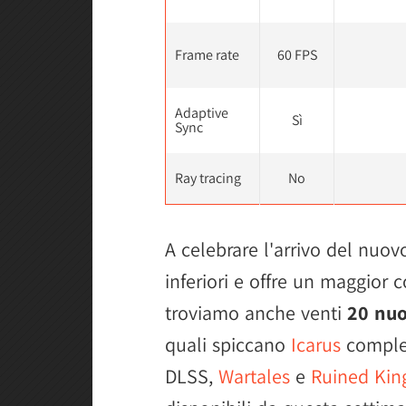
Frame rate
60 FPS
Adaptive
Sì
Sync
Ray tracing
No
A celebrare l'arrivo del nuov
inferiori e offre un maggior c
troviamo anche venti
20 nuov
quali spiccano
Icarus
complet
DLSS,
Wartales
e
Ruined Kin