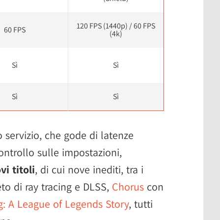
120 FPS (1440p) / 60 FPS
60 FPS
(4k)
Sì
Sì
Sì
Sì
o servizio, che gode di latenze
ontrollo sulle impostazioni,
i titoli
, di cui nove inediti, tra i
o di ray tracing e DLSS,
Chorus
con
g: A League of Legends Story
, tutti