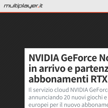
NVIDIA GeForce No
in arrivo e parten
abbonamenti RTX 
Il servizio cloud NVIDIA GeForc
annunciando 20 nuovi giochi e i
europei per il nuovo abbonam