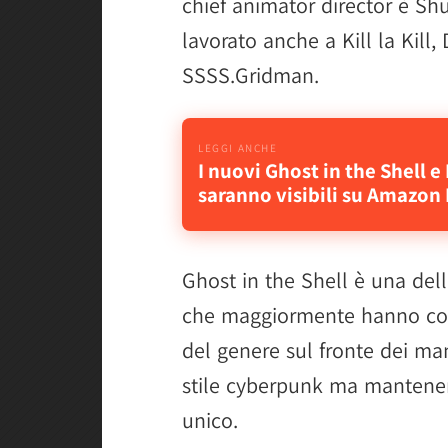
chief animator director è S
lavorato anche a Kill la Kill,
SSSS.Gridman.
I nuovi Ghost in the Shell e
saranno visibili su Amazon
Ghost in the Shell è una del
che maggiormente hanno cont
del genere sul fronte dei man
stile cyberpunk ma mantenen
unico.