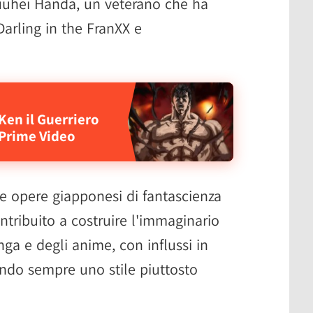
huuhei Handa, un veterano che ha
 Darling in the FranXX e
 Ken il Guerriero
 Prime Video
le opere giapponesi di fantascienza
ribuito a costruire l'immaginario
ga e degli anime, con influssi in
do sempre uno stile piuttosto