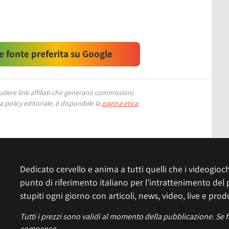
 fonte preferita su Google
ere link affiliati che generano commissioni.
 policy editoriale, è disponibile la
pagina etica
.
Dedicato cervello e anima a tutti quelli che i videogiochi
punto di riferimento italiano per l'intrattenimento del 
stupiti ogni giorno con articoli, news, video, live e prod
Tutti i prezzi sono validi al momento della pubblicazione. Se 
compenso.