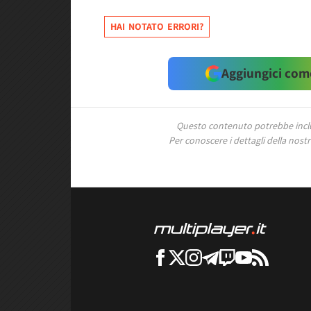
HAI NOTATO ERRORI?
Aggiungici come
Questo contenuto potrebbe includ
Per conoscere i dettagli della nostra