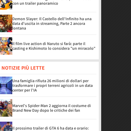
con un trailer panoramico
Demon Slayer: Il Castello dell'Infinito ha una
data d'uscita in streaming, Parte 2 ancora
lontana
Il film live action di Naruto si farà: parte il
casting e Kishimoto lo considera "un miracolo"
 NOTIZIE PIÙ LETTE
Una famiglia rifiuta 26 milioni di dollari per
trasformare i propri terreni agricoli in un data
center per l'IA
Marvel's Spider-Man 2 aggiorna il costume di
Brand New Day dopo le critiche dei fan
Il prossimo trailer di GTA 6 ha data e orario: