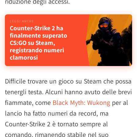
riduzione degli accessi.
Counter-Strike 2 ha
finalmente superato
CS:GO su Steam,
registrando numeri
clamorosi
Difficile trovare un gioco su Steam che possa
tenergli testa. Alcuni hanno avuto delle brevi
fiammate, come
Black Myth: Wukong
per al
lancio ha fatto numeri da record, ma
Counter-Strike 2 è tornato sempre al
comando, rimanendo stabile nel suo