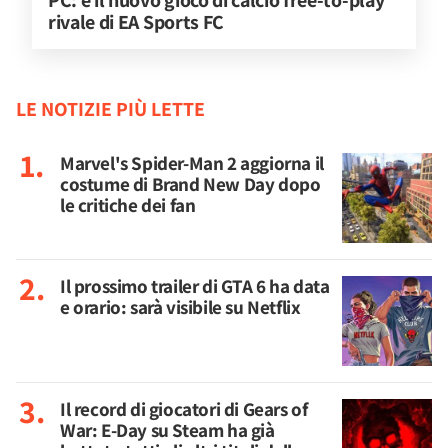
PC: è il nuovo gioco di calcio free-to-play 
rivale di EA Sports FC
LE NOTIZIE PIÙ LETTE
Marvel's Spider-Man 2 aggiorna il
costume di Brand New Day dopo
le critiche dei fan
Il prossimo trailer di GTA 6 ha data
e orario: sarà visibile su Netflix
Il record di giocatori di Gears of
War: E-Day su Steam ha già