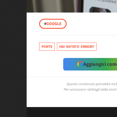
#
GOOGLE
FONTE
HAI NOTATO ERRORI?
Aggiungici come
Questo contenuto potrebbe includ
Per conoscere i dettagli della nostra