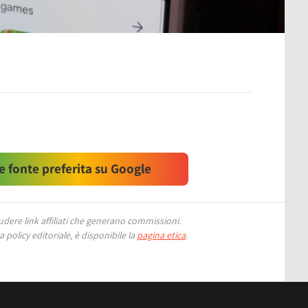
 fonte preferita su Google
ere link affiliati che generano commissioni.
 policy editoriale, è disponibile la
pagina etica
.