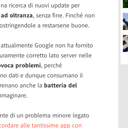
una ricerca di nuovi update per
,
ad oltranza
, senza fine. Finché non
 costringendole a restarsene buone.
le attualmente Google non ha fornito
icuramente corretto lato server nelle
ovoca problemi
, perché
cano dati e dunque consumano il
e drenano anche la
batteria del
mmaginare.
nte di un problema minore legato
icordare alle tantissime app con