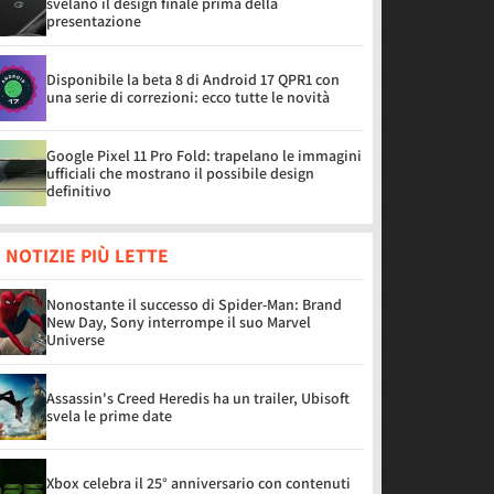
svelano il design finale prima della
presentazione
Disponibile la beta 8 di Android 17 QPR1 con
una serie di correzioni: ecco tutte le novità
Google Pixel 11 Pro Fold: trapelano le immagini
ufficiali che mostrano il possibile design
definitivo
 NOTIZIE PIÙ LETTE
Nonostante il successo di Spider-Man: Brand
New Day, Sony interrompe il suo Marvel
Universe
Assassin's Creed Heredis ha un trailer, Ubisoft
svela le prime date
Xbox celebra il 25° anniversario con contenuti