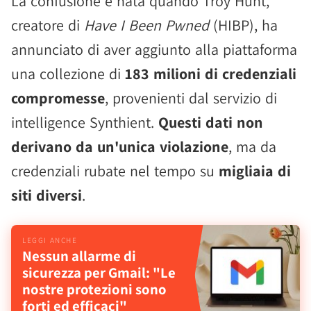
La confusione è nata quando Troy Hunt,
creatore di
Have I Been Pwned
(HIBP), ha
annunciato di aver aggiunto alla piattaforma
una collezione di
183 milioni di credenziali
compromesse
, provenienti dal servizio di
intelligence Synthient.
Questi dati non
derivano da un'unica violazione
, ma da
credenziali rubate nel tempo su
migliaia di
siti diversi
.
Nessun allarme di
sicurezza per Gmail: "Le
nostre protezioni sono
forti ed efficaci"