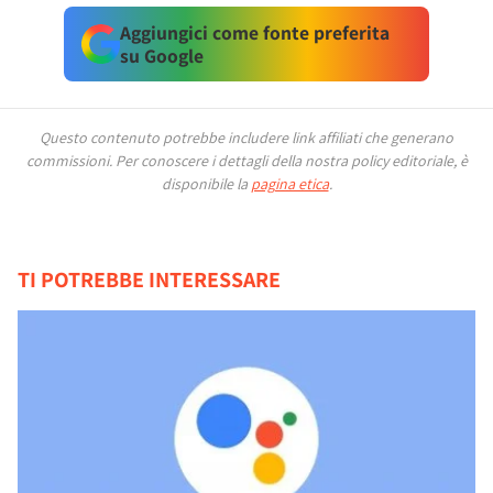
Aggiungici come fonte preferita
su Google
Questo contenuto potrebbe includere link affiliati che generano
commissioni.
Per conoscere i dettagli della nostra policy editoriale, è
disponibile la
pagina etica
.
TI POTREBBE INTERESSARE