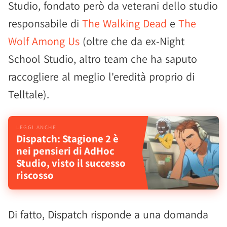
Studio, fondato però da veterani dello studio
responsabile di
The Walking Dead
e
The
Wolf Among Us
(oltre che da ex-Night
School Studio, altro team che ha saputo
raccogliere al meglio l'eredità proprio di
Telltale).
Dispatch: Stagione 2 è
nei pensieri di AdHoc
Studio, visto il successo
riscosso
Di fatto, Dispatch risponde a una domanda