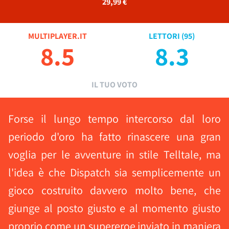
29,99 €
MULTIPLAYER.IT
LETTORI (
95
)
8.5
8.3
IL TUO VOTO
Forse il lungo tempo intercorso dal loro
periodo d'oro ha fatto rinascere una gran
voglia per le avventure in stile Telltale, ma
l'idea è che Dispatch sia semplicemente un
gioco costruito davvero molto bene, che
giunge al posto giusto e al momento giusto
proprio come un supereroe inviato in maniera