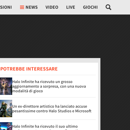
SIONI
NEWS
VIDEO
LIVE
GIOCHI
I POTREBBE INTERESSARE
Halo Infinite ha ricevuto un grosso
aggiornamento a sorpresa, con una nuova
modalità di gioco
Un ex-direttore artistico ha lanciato accuse
pesantissime contro Halo Studios e Microsoft
Halo Infinite ha ricevuto il suo ultimo