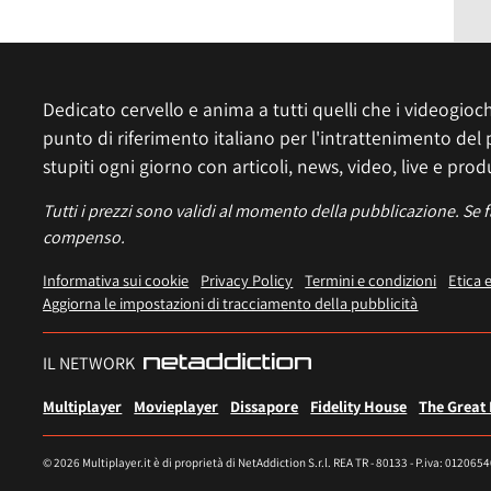
Dedicato cervello e anima a tutti quelli che i videogiochi
punto di riferimento italiano per l'intrattenimento del 
stupiti ogni giorno con articoli, news, video, live e prod
Tutti i prezzi sono validi al momento della pubblicazione. Se 
compenso.
Informativa sui cookie
Privacy Policy
Termini e condizioni
Etica 
Aggiorna le impostazioni di tracciamento della pubblicità
IL NETWORK
Multiplayer
Movieplayer
Dissapore
Fidelity House
The Great
© 2026 Multiplayer.it è di proprietà di NetAddiction S.r.l. REA TR - 80133 - P.iva: 012065