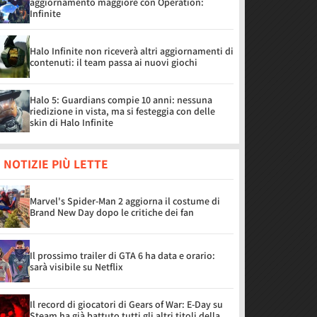
aggiornamento maggiore con Operation:
Infinite
Halo Infinite non riceverà altri aggiornamenti di
contenuti: il team passa ai nuovi giochi
Halo 5: Guardians compie 10 anni: nessuna
riedizione in vista, ma si festeggia con delle
skin di Halo Infinite
 NOTIZIE PIÙ LETTE
Marvel's Spider-Man 2 aggiorna il costume di
Brand New Day dopo le critiche dei fan
Il prossimo trailer di GTA 6 ha data e orario:
sarà visibile su Netflix
Il record di giocatori di Gears of War: E-Day su
Steam ha già battuto tutti gli altri titoli della