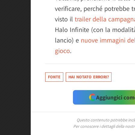
verificare, perché potrebbe tr
visto il
trailer della campagn
Halo Infinite (con la modalit
lancio) e
nuove immagini del
gioco
.
FONTE
HAI NOTATO ERRORI?
Aggiungici come
Questo contenuto potrebbe includ
Per conoscere i dettagli della nostra