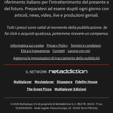
riferimento italiano per l'intrattenimento del presente e
del futuro. Preparatevi ad essere stupiti ogni giorno con
articoli, news, video, live e produzioni geniali.
Tutti i prezzi sono validi al momento della pubblicazione. Se
fai click o acquisti qualcosa, potremmo ricevere un compenso.
Informativa sui cookie
Privacy Policy
Termini e condizioni
Etica e trasparenza
Contatti
Lavora con noi
Aggiorna le impostazioni di tracciamento della pubblicità
IL NETWORK
Multiplayer
Movieplayer
Dissapore
Fidelity House
The Great Pizza
Multiplayer Edizioni
© 2026 Multiplayer.it è di proprietà di NetAddiction S.r.l. REA TR - 80133 - P.iva:
01206540559 – Sede Legale: Piazza Europa, 19 - 05100 Terni (TR) Italy