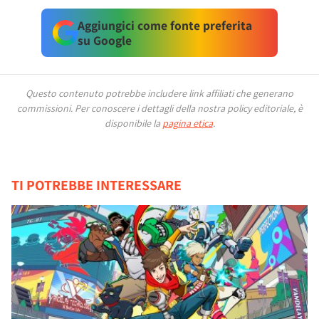
Aggiungici come fonte preferita
su Google
Questo contenuto potrebbe includere link affiliati che generano
commissioni.
Per conoscere i dettagli della nostra policy editoriale, è
disponibile la
pagina etica
.
TI POTREBBE INTERESSARE