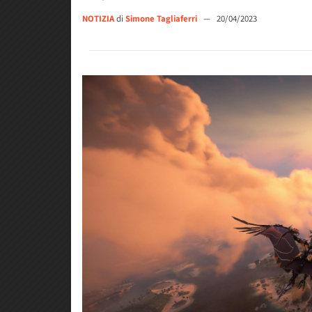
NOTIZIA
di
Simone Tagliaferri
—
20/04/2023