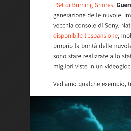
PS4 di Burning Shores
,
Guerr
generazione delle nuvole, imp
vecchia console di Sony. Na
disponibile l'espansione
, mol
proprio la bontà delle nuvol
sono stare realizzate allo st
migliori viste in un videogioc
Vediamo qualche esempio, tra