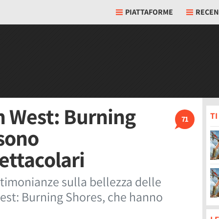
PIATTAFORME
RECEN
n West: Burning
T
71
 sono
ettacolari
stimonianze sulla bellezza delle
est: Burning Shores, che hanno