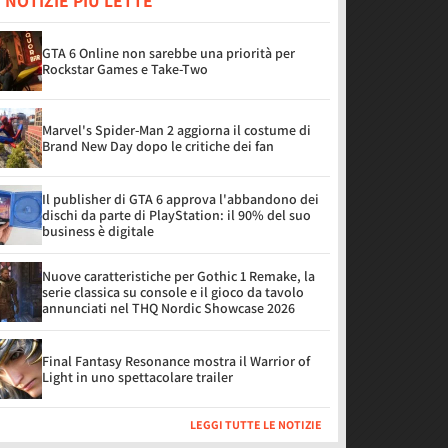
 NOTIZIE PIÙ LETTE
GTA 6 Online non sarebbe una priorità per
Rockstar Games e Take-Two
Marvel's Spider-Man 2 aggiorna il costume di
Brand New Day dopo le critiche dei fan
Il publisher di GTA 6 approva l'abbandono dei
dischi da parte di PlayStation: il 90% del suo
business è digitale
Nuove caratteristiche per Gothic 1 Remake, la
serie classica su console e il gioco da tavolo
annunciati nel THQ Nordic Showcase 2026
Final Fantasy Resonance mostra il Warrior of
Light in uno spettacolare trailer
LEGGI TUTTE LE NOTIZIE