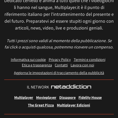
Dedicato cervello e anima a tutti quelli che i videogiochi
li hanno nel sangue, Multiplayer.it è il punto di
riferimento italiano per l'intrattenimento del presente e
del futuro. Preparatevi ad essere stupiti ogni giorno con
articoli, news, video, live e produzioni geniali.
Tutti i prezzi sono validi al momento della pubblicazione. Se
fai click o acquisti qualcosa, potremmo ricevere un compenso.
Informativa sui cookie
Privacy Policy
Termini e condizioni
Etica e trasparenza
Contatti
Lavora con noi
Aggiorna le impostazioni di tracciamento della pubblicità
IL NETWORK
Multiplayer
Movieplayer
Dissapore
Fidelity House
The Great Pizza
Multiplayer Edizioni