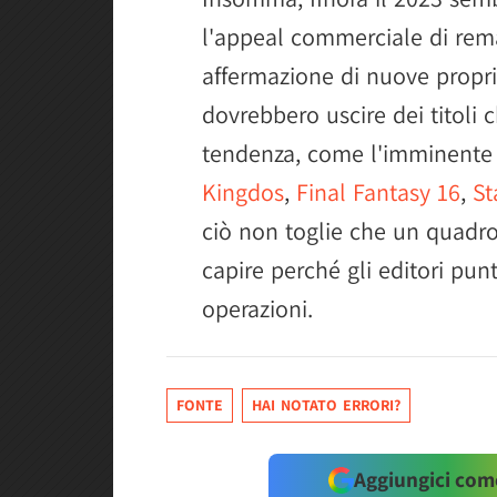
l'appeal commerciale di rema
affermazione di nuove proprie
dovrebbero uscire dei titoli
tendenza, come l'imminent
Kingdos
,
Final Fantasy 16
,
St
ciò non toglie che un quadr
capire perché gli editori pun
operazioni.
FONTE
HAI NOTATO ERRORI?
Aggiungici come