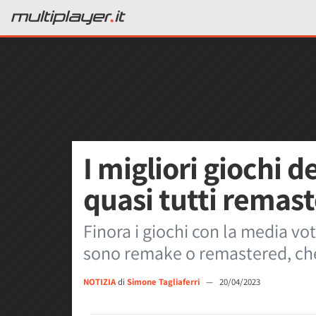
I migliori giochi d
quasi tutti remas
Finora i giochi con la media vot
sono remake o remastered, che
NOTIZIA
di
Simone Tagliaferri
—
20/04/2023