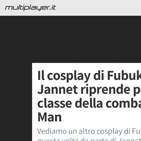
Il cosplay di Fubuk
Jannet riprende p
classe della comb
Man
Vediamo un altro cosplay di F
questa volta da parte di Janne