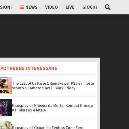
SIONI
NEWS
VIDEO
LIVE
GIOCHI
I POTREBBE INTERESSARE
The Last of Us Parte 1 Remake per PS5 è in forte
sconto su Amazon per il Black Friday
Il cosplay di Mileena da Mortal Kombat firmato
Kalinka Fox è letale
Il cosplay di Yixuan da Zenless Zone Zero