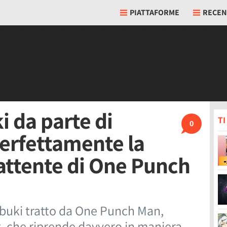
PIATTAFORME
RECEN
i da parte di
T
0
erfettamente la
attente di One Punch
ubuki tratto da One Punch Man,
t, che riprende davvero in maniera