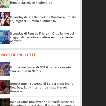
firmato da eelyee è splendido
Il cosplay di Boa Hancock da One Piece firmato
enjinight ci illumina d'immenso
Il cosplay di Fern da Frieren – Oltre la fine del
viaggio di haruofarendelle è semplicemente
perfetto
 NOTIZIE PIÙ LETTE
Il prossimo trailer di GTA 6 ha data e orario:
sarà visibile su Netflix
Nonostante il successo di Spider-Man: Brand
New Day, Sony interrompe il suo Marvel
Universe
Halo Studios non avrebbe in realtà licenziato
dipendenti interni dopo il lancio di Campaign