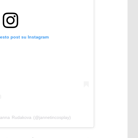
uesto post su Instagram
hanna Rudakova (@jannetincosplay)