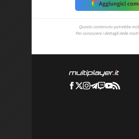
Aggiungici come
Questo contenuto potrebbe includ
Per conoscere i dettagli della nostra