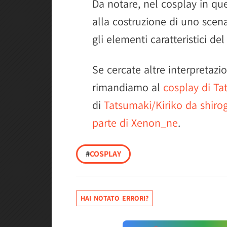
Da notare, nel cosplay in qu
alla costruzione di uno scen
gli elementi caratteristici de
Se cercate altre interpretazio
rimandiamo al
cosplay di T
di
Tatsumaki/Kiriko da shir
parte di Xenon_ne
.
#
COSPLAY
HAI NOTATO ERRORI?