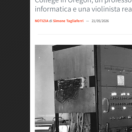
informatica e una violinista r
NOTIZIA
di
Simone Tagliaferri
—
21/05/2026