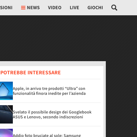
SIONI
NEWS
VIDEO
LIVE
GIOCHI
I POTREBBE INTERESSARE
Apple, in arrivo tre prodotti “Ultra” con
funzionalità finora inedite per l’azienda
Svelato il possibile design dei Googlebook
ASUS e Lenovo, secondo indiscrezioni
Addio foto bruciate al sole: Samsung