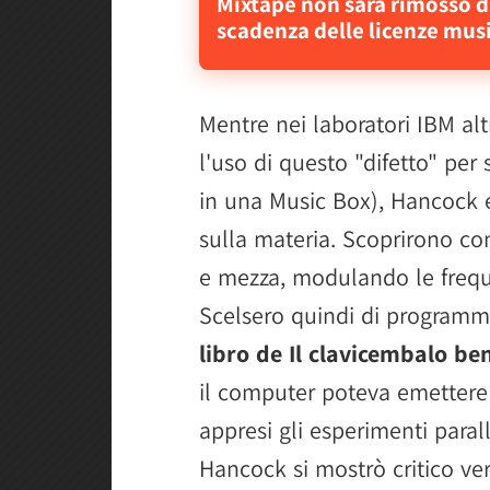
Mixtape non sarà rimosso da
scadenza delle licenze musi
Mentre nei laboratori IBM al
l'uso di questo "difetto" per
in una Music Box), Hancock 
sulla materia. Scoprirono co
e mezza, modulando le frequ
Scelsero quindi di programm
libro de Il clavicembalo b
il computer poteva emettere 
appresi gli esperimenti parall
Hancock si mostrò critico vers