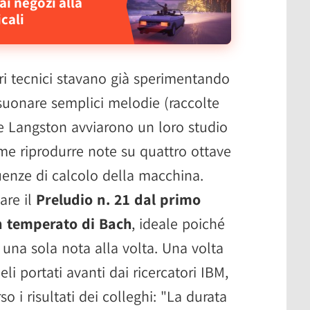
i negozi alla
cali
tri tecnici stavano già sperimentando
 suonare semplici melodie (raccolte
e Langston avviarono un loro studio
me riprodurre note su quattro ottave
enze di calcolo della macchina.
are il
Preludio n. 21 dal primo
en temperato di Bach
, ideale poiché
una sola nota alla volta. Una volta
eli portati avanti dai ricercatori IBM,
o i risultati dei colleghi: "La durata