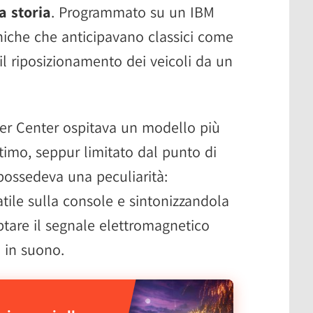
a storia
. Programmato su un IBM
niche che anticipavano classici come
l riposizionamento dei veicoli da un
ter Center ospitava un modello più
timo, seppur limitato dal punto di
 possedeva una peculiarità:
tile sulla console e sintonizzandola
ptare il segnale elettromagnetico
o in suono.