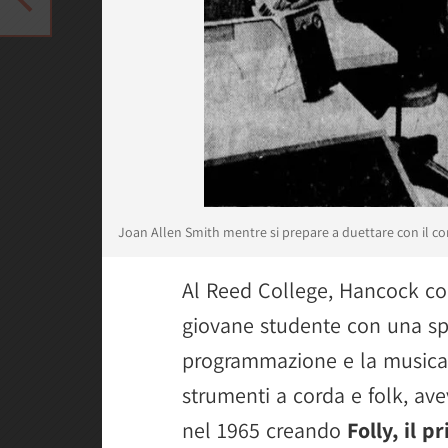
Joan Allen Smith mentre si prepare a duettare con il 
Al Reed College, Hancock c
giovane studente con una spi
programmazione e la musica.
strumenti a corda e folk, ave
nel 1965 creando
Folly, il 