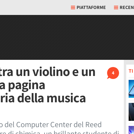
PIATTAFORME
RECEN
tra un violino e un
T
4
a pagina
ria della musica
no del Computer Center del Reed
e di chimica, un brillante studente di