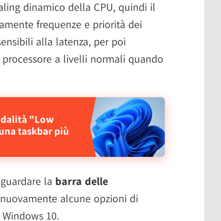
caling dinamico della CPU, quindi il
mente frequenze e priorità dei
nsibili alla latenza, per poi
 processore a livelli normali quando
odalità "Low
 una taskbar più
riguardare la
barra delle
à nuovamente alcune opzioni di
n Windows 10.