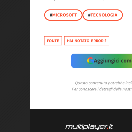
#
MICROSOFT
#
TECNOLOGIA
FONTE
HAI NOTATO ERRORI?
Aggiungici come
Questo contenuto potrebbe includ
Per conoscere i dettagli della nostra