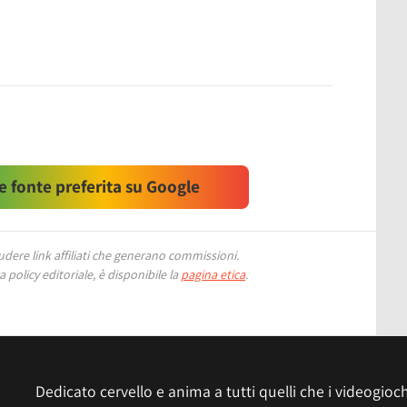
 fonte preferita su Google
ere link affiliati che generano commissioni.
 policy editoriale, è disponibile la
pagina etica
.
Dedicato cervello e anima a tutti quelli che i videogiochi