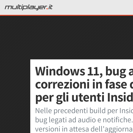
Windows 11, bug a
correzioni in fase 
per gli utenti Insi
Nelle precedenti build per Insid
bug legati ad audio e notifiche
versioni in attesa dell'aggiorn