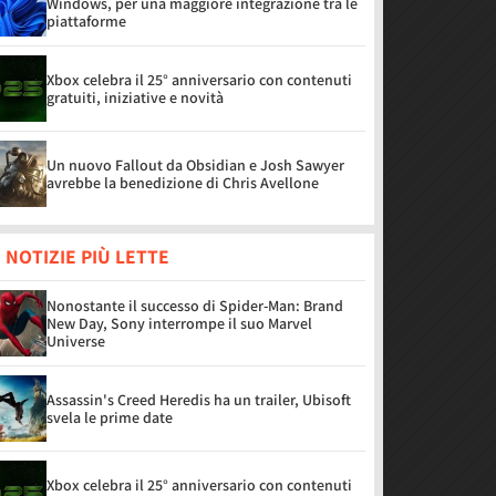
Windows, per una maggiore integrazione tra le
piattaforme
Xbox celebra il 25° anniversario con contenuti
gratuiti, iniziative e novità
Un nuovo Fallout da Obsidian e Josh Sawyer
avrebbe la benedizione di Chris Avellone
 NOTIZIE PIÙ LETTE
Nonostante il successo di Spider-Man: Brand
New Day, Sony interrompe il suo Marvel
Universe
Assassin's Creed Heredis ha un trailer, Ubisoft
svela le prime date
Xbox celebra il 25° anniversario con contenuti