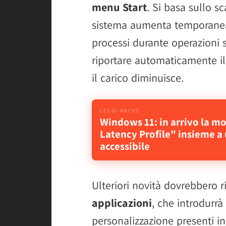
menu Start
. Si basa sullo s
sistema aumenta temporanea
processi durante operazioni se
riportare automaticamente il
il carico diminuisce.
Windows 11: in arrivo la m
Latency Profile" insieme a
accessibile
Ulteriori novità dovrebbero 
applicazioni
, che introdurr
personalizzazione presenti i