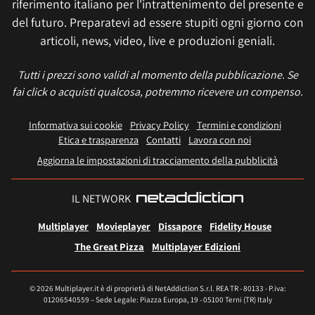
riferimento italiano per l'intrattenimento del presente e
del futuro. Preparatevi ad essere stupiti ogni giorno con
articoli, news, video, live e produzioni geniali.
Tutti i prezzi sono validi al momento della pubblicazione. Se
fai click o acquisti qualcosa, potremmo ricevere un compenso.
Informativa sui cookie
Privacy Policy
Termini e condizioni
Etica e trasparenza
Contatti
Lavora con noi
Aggiorna le impostazioni di tracciamento della pubblicità
IL NETWORK
Multiplayer
Movieplayer
Dissapore
Fidelity House
The Great Pizza
Multiplayer Edizioni
© 2026 Multiplayer.it è di proprietà di NetAddiction S.r.l. REA TR - 80133 - P.iva:
01206540559 – Sede Legale: Piazza Europa, 19 - 05100 Terni (TR) Italy