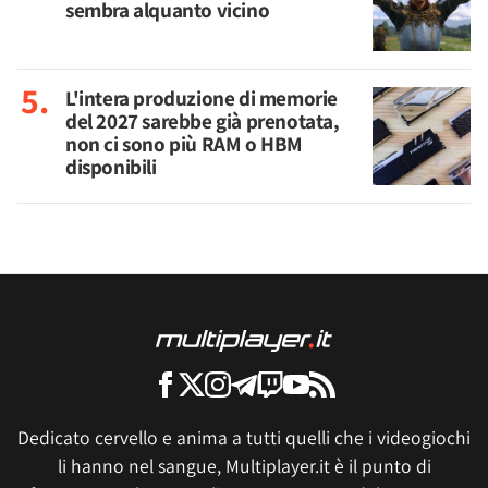
sembra alquanto vicino
L'intera produzione di memorie
del 2027 sarebbe già prenotata,
non ci sono più RAM o HBM
disponibili
Dedicato cervello e anima a tutti quelli che i videogiochi
li hanno nel sangue, Multiplayer.it è il punto di