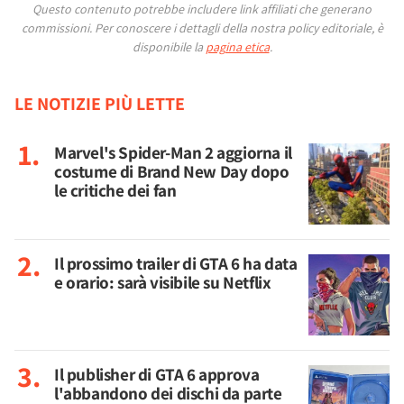
Questo contenuto potrebbe includere link affiliati che generano
commissioni.
Per conoscere i dettagli della nostra policy editoriale, è
disponibile la
pagina etica
.
LE NOTIZIE PIÙ LETTE
Marvel's Spider-Man 2 aggiorna il
costume di Brand New Day dopo
le critiche dei fan
Il prossimo trailer di GTA 6 ha data
e orario: sarà visibile su Netflix
Il publisher di GTA 6 approva
l'abbandono dei dischi da parte