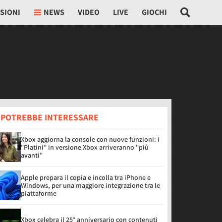
SIONI
NEWS
VIDEO
LIVE
GIOCHI
I POTREBBE INTERESSARE
Xbox aggiorna la console con nuove funzioni: i
"Platini" in versione Xbox arriveranno "più
avanti"
Apple prepara il copia e incolla tra iPhone e
Windows, per una maggiore integrazione tra le
piattaforme
Xbox celebra il 25° anniversario con contenuti