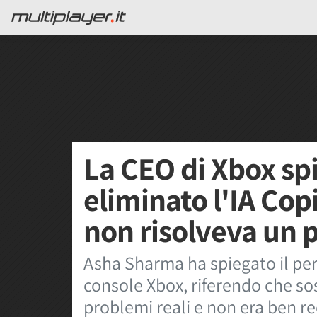
La CEO di Xbox sp
eliminato l'IA Copi
non risolveva un
Asha Sharma ha spiegato il per
console Xbox, riferendo che s
problemi reali e non era ben re