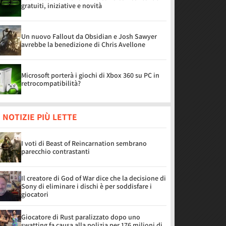
gratuiti, iniziative e novità
Un nuovo Fallout da Obsidian e Josh Sawyer
avrebbe la benedizione di Chris Avellone
Microsoft porterà i giochi di Xbox 360 su PC in
retrocompatibilità?
 NOTIZIE PIÙ LETTE
I voti di Beast of Reincarnation sembrano
parecchio contrastanti
Il creatore di God of War dice che la decisione di
Sony di eliminare i dischi è per soddisfare i
giocatori
Giocatore di Rust paralizzato dopo uno
swatting fa causa alla polizia per 176 milioni di