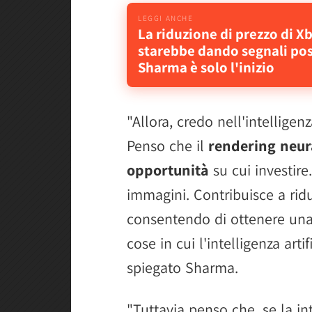
La riduzione di prezzo di 
starebbe dando segnali pos
Sharma è solo l'inizio
"Allora, credo nell'intelligen
Penso che il
rendering neur
opportunità
su cui investire.
immagini. Contribuisce a ridu
consentendo di ottenere una 
cose in cui l'intelligenza art
spiegato Sharma.
"Tuttavia penso che, se la 