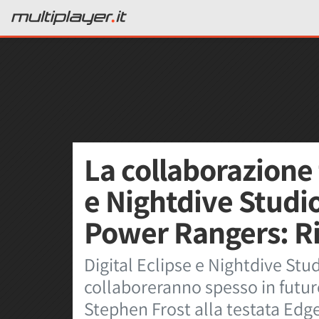
La collaborazione 
e Nightdive Studio
Power Rangers: R
Digital Eclipse e Nightdive Stud
collaboreranno spesso in futur
Stephen Frost alla testata Edge