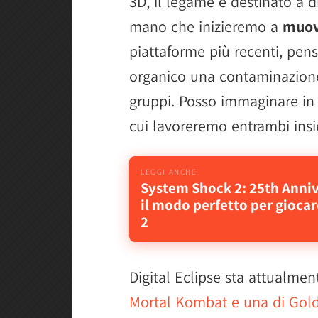
3D, il legame è destinato a d
mano che inizieremo a
muove
piattaforme più recenti, pen
organico una contaminazione
gruppi. Posso immaginare in f
cui lavoreremo entrambi ins
System Shock 2: 25th Anni
il modo perfetto per gioca
2
Digital Eclipse sta attualme
Mortal Kombat e una di Gol