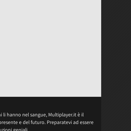
 li hanno nel sangue, Multiplayer.it è il
presente e del futuro. Preparatevi ad essere
uzioni geniali.