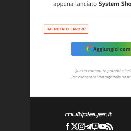
appena lanciato
System Sho
HAI NOTATO ERRORI?
Aggiungici come
Questo contenuto potrebbe includ
Per conoscere i dettagli della nostra