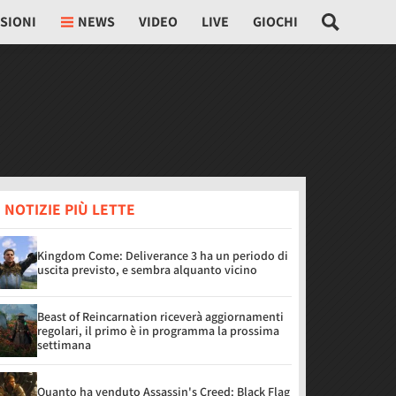
SIONI
NEWS
VIDEO
LIVE
GIOCHI
 NOTIZIE PIÙ LETTE
Kingdom Come: Deliverance 3 ha un periodo di
uscita previsto, e sembra alquanto vicino
Beast of Reincarnation riceverà aggiornamenti
regolari, il primo è in programma la prossima
settimana
Quanto ha venduto Assassin's Creed: Black Flag