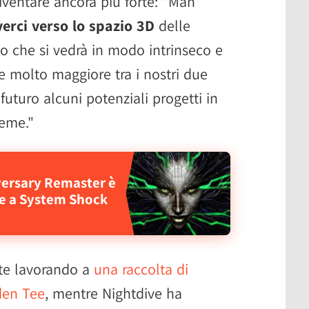
iventare ancora più forte: "Man
rci verso lo spazio 3D
delle
so che si vedrà in modo intrinseco e
 molto maggiore tra i nostri due
uturo alcuni potenziali progetti in
ieme."
versary Remaster è
re a System Shock
nte lavorando a
una raccolta di
den Tee
, mentre Nightdive ha