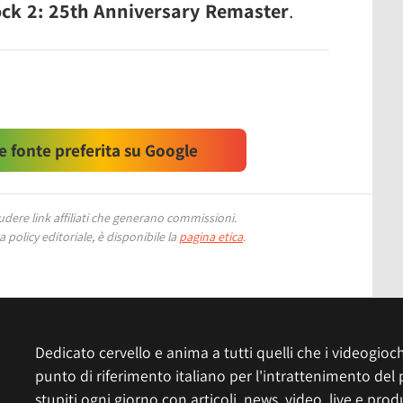
ck 2: 25th Anniversary Remaster
.
 fonte preferita su Google
ere link affiliati che generano commissioni.
 policy editoriale, è disponibile la
pagina etica
.
Dedicato cervello e anima a tutti quelli che i videogiochi
punto di riferimento italiano per l'intrattenimento del 
stupiti ogni giorno con articoli, news, video, live e prod