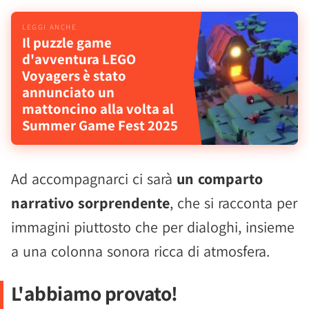
Il puzzle game
d'avventura LEGO
Voyagers è stato
annunciato un
mattoncino alla volta al
Summer Game Fest 2025
Ad accompagnarci ci sarà
un comparto
narrativo sorprendente
, che si racconta per
immagini piuttosto che per dialoghi, insieme
a una colonna sonora ricca di atmosfera.
L'abbiamo provato!