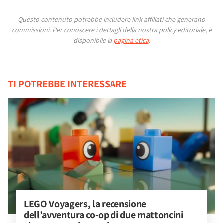
Questo contenuto potrebbe includere link affiliati che generano
commissioni.
Per conoscere i dettagli della nostra policy editoriale, è
disponibile la
pagina etica
.
TI POTREBBE INTERESSARE
LEGO Voyagers, la recensione 
dell’avventura co-op di due mattoncini 