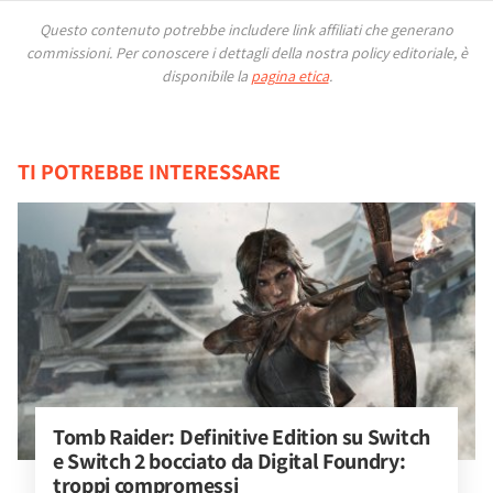
Questo contenuto potrebbe includere link affiliati che generano
commissioni.
Per conoscere i dettagli della nostra policy editoriale, è
disponibile la
pagina etica
.
TI POTREBBE INTERESSARE
Tomb Raider: Definitive Edition su Switch 
e Switch 2 bocciato da Digital Foundry: 
troppi compromessi