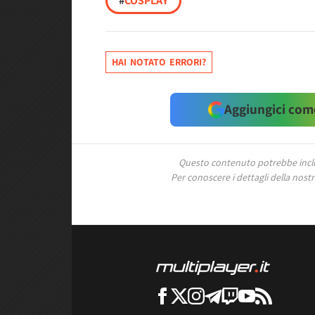
#
COSPLAY
HAI NOTATO ERRORI?
Aggiungici come
Questo contenuto potrebbe includ
Per conoscere i dettagli della nostra