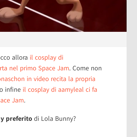
ecco allora
il cosplay di
orta nel primo Space Jam
. Come non
onaschon in video recita la propria
o infine
il cosplay di aamyleal ci fa
pace Jam
.
y preferito
di Lola Bunny?