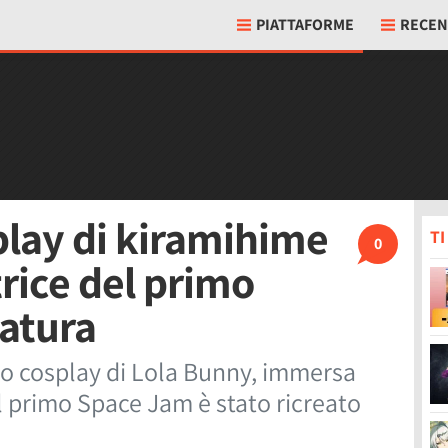
PIATTAFORME
RECEN
play di kiramihime
T
0
trice del primo
atura
io cosplay di Lola Bunny, immersa
l primo Space Jam è stato ricreato