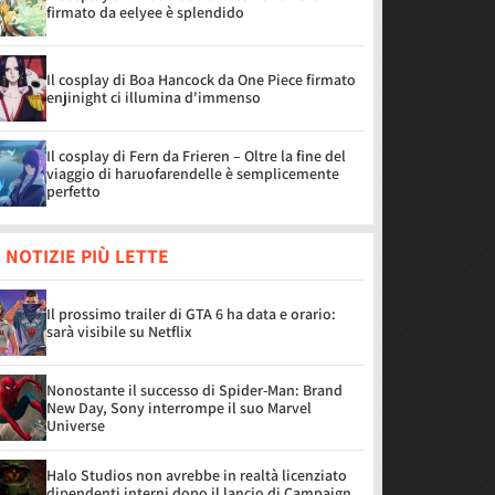
firmato da eelyee è splendido
Il cosplay di Boa Hancock da One Piece firmato
enjinight ci illumina d'immenso
Il cosplay di Fern da Frieren – Oltre la fine del
viaggio di haruofarendelle è semplicemente
perfetto
 NOTIZIE PIÙ LETTE
Il prossimo trailer di GTA 6 ha data e orario:
sarà visibile su Netflix
Nonostante il successo di Spider-Man: Brand
New Day, Sony interrompe il suo Marvel
Universe
Halo Studios non avrebbe in realtà licenziato
dipendenti interni dopo il lancio di Campaign