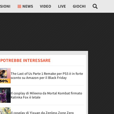
SIONI
NEWS
VIDEO
LIVE
GIOCHI
I POTREBBE INTERESSARE
The Last of Us Parte 1 Remake per PS5 è in forte
sconto su Amazon per il Black Friday
Il cosplay di Mileena da Mortal Kombat firmato
Kalinka Fox è letale
Il cosplay di Yixuan da Zenless Zone Zero