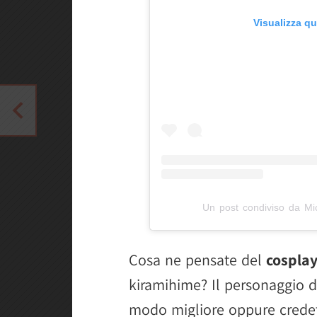
Visualizza q
Un post condiviso da M
Cosa ne pensate del
cosplay
kiramihime? Il personaggio d
modo migliore oppure credete