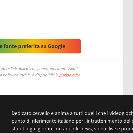
 fonte preferita su Google
ere link affiliati che generano commissioni.
 policy editoriale, è disponibile la
pagina etica
.
Dedicato cervello e anima a tutti quelli che i videogiochi
punto di riferimento italiano per l'intrattenimento del 
stupiti ogni giorno con articoli, news, video, live e prod