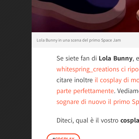
Lola Bunny in una scena del primo Space Jam
Se siete fan di
Lola Bunny
, 
whitespring_creations ci rip
citare inoltre
il cosplay di m
parte perfettamente
. Vediam
sognare di nuovo il primo S
Diteci, qual è il vostro
cospla