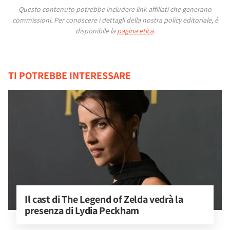
Questo contenuto potrebbe includere link affiliati che generano
commissioni.
Per conoscere i dettagli della nostra policy editoriale, è
disponibile la
pagina etica
.
TI POTREBBE INTERESSARE
Il cast di The Legend of Zelda vedrà la 
presenza di Lydia Peckham