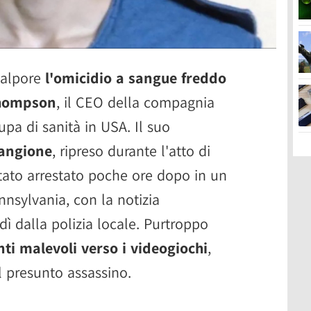
scalpore
l'omicidio a sangue freddo
Thompson
, il CEO della compagnia
pa di sanità in USA. Il suo
Mangione
, ripreso durante l'atto di
stato arrestato poche ore dopo in un
nnsylvania, con la notizia
ì dalla polizia locale. Purtroppo
ti malevoli verso i videogiochi
,
l presunto assassino.