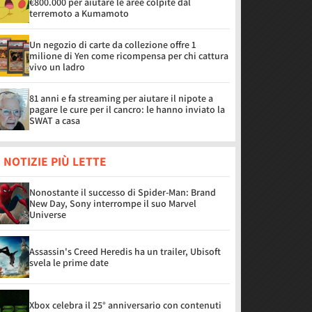
€800.000 per aiutare le aree colpite dal
terremoto a Kumamoto
Un negozio di carte da collezione offre 1
milione di Yen come ricompensa per chi cattura
vivo un ladro
81 anni e fa streaming per aiutare il nipote a
pagare le cure per il cancro: le hanno inviato la
SWAT a casa
 NOTIZIE PIÙ LETTE
Nonostante il successo di Spider-Man: Brand
New Day, Sony interrompe il suo Marvel
Universe
Assassin's Creed Heredis ha un trailer, Ubisoft
svela le prime date
Xbox celebra il 25° anniversario con contenuti