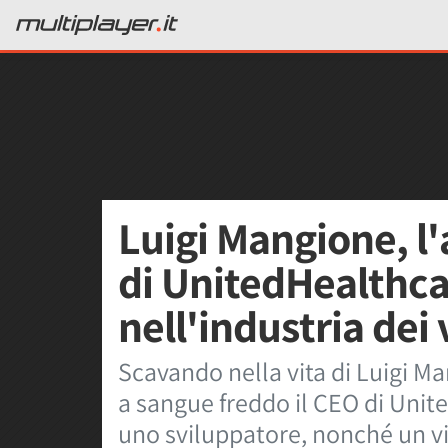
Luigi Mangione, l
di UnitedHealthca
nell'industria dei
Scavando nella vita di Luigi M
a sangue freddo il CEO di Unit
uno sviluppatore, nonché un v