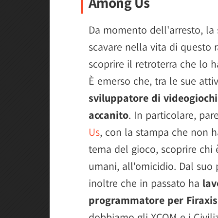
Among Us
Da momento dell'arresto, la 
scavare nella vita di questo 
scoprire il retroterra che lo
È emerso che, tra le sue atti
sviluppatore di videogiochi
accanito
. In particolare, pa
Us
, con la stampa che non h
tema del gioco, scoprire chi è
umani, all'omicidio. Dal suo 
inoltre che in passato ha
lav
programmatore per Firaxis
dobbiamo gli XCOM e i Civilizat