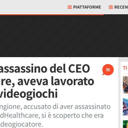
PIATTAFORME
RECEN
'assassino del CEO
T
91
re, aveva lavorato
 videogiochi
angione, accusato di aver assassinato
edHealthcare, si è scoperto che era
ideogiocatore.