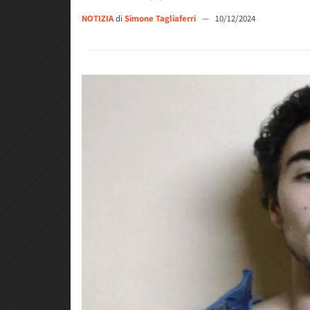
NOTIZIA
di
Simone Tagliaferri
—
10/12/2024