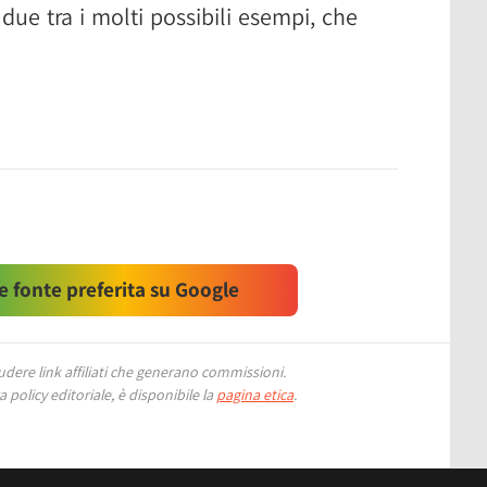
 due tra i molti possibili esempi, che
 fonte preferita su Google
ere link affiliati che generano commissioni.
 policy editoriale, è disponibile la
pagina etica
.