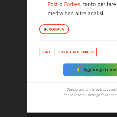
Post
o
Forbes
, tanto per fare
merita ben altre analisi.
#
CRONACA
FONTE
HAI NOTATO ERRORI?
Aggiungici come
Questo contenuto potrebbe includ
Per conoscere i dettagli della nostra