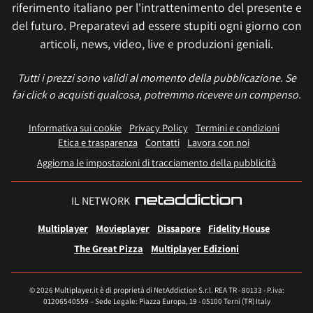
riferimento italiano per l'intrattenimento del presente e
del futuro. Preparatevi ad essere stupiti ogni giorno con
articoli, news, video, live e produzioni geniali.
Tutti i prezzi sono validi al momento della pubblicazione. Se
fai click o acquisti qualcosa, potremmo ricevere un compenso.
Informativa sui cookie
Privacy Policy
Termini e condizioni
Etica e trasparenza
Contatti
Lavora con noi
Aggiorna le impostazioni di tracciamento della pubblicità
IL NETWORK
Multiplayer
Movieplayer
Dissapore
Fidelity House
The Great Pizza
Multiplayer Edizioni
© 2026 Multiplayer.it è di proprietà di NetAddiction S.r.l. REA TR - 80133 - P.iva:
01206540559 – Sede Legale: Piazza Europa, 19 - 05100 Terni (TR) Italy