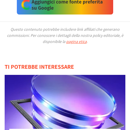
Aggiungici come fonte preferita
su Google
Questo contenuto potrebbe includere link affiliati che generano
commissioni.
Per conoscere i dettagli della nostra policy editoriale, è
disponibile la
pagina etica
.
TI POTREBBE INTERESSARE