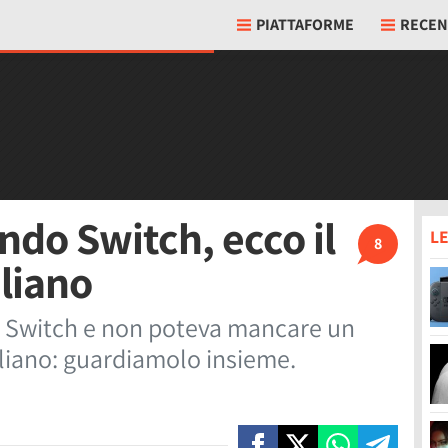
PIATTAFORME
RECEN
ndo Switch, ecco il
LE
8
aliano
do Switch e non poteva mancare un
taliano: guardiamolo insieme.