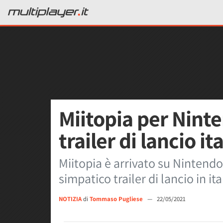
Miitopia per Ninte
trailer di lancio it
Miitopia è arrivato su Ninten
simpatico trailer di lancio in i
NOTIZIA
di
Tommaso Pugliese
—
22/05/2021