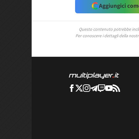
Aggiungici come
Questo contenuto potrebbe includ
Per conoscere i dettagli della nostra