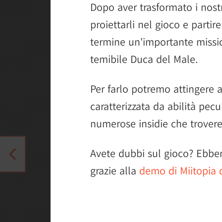
Dopo aver trasformato i nostr
proiettarli nel gioco e partir
termine un'importante mission
temibile Duca del Male.
Per farlo potremo attingere
caratterizzata da abilità pecul
numerose insidie che trover
Avete dubbi sul gioco? Ebbe
grazie alla
demo di Miitopia 