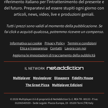
riferimento italiano per l'intrattenimento del presente e
del futuro. Preparatevi ad essere stupiti ogni giorno con
articoli, news, video, live e produzioni geniali.
Tutti i prezzi sono validi al momento della pubblicazione. Se
fai click o acquisti qualcosa, potremmo ricevere un compenso.
Informativa sui cookie
Privacy Policy
Termini e condizioni
Etica e trasparenza
Contatti
Lavora con noi
Aggiorna le impostazioni di tracciamento della pubblicità
IL NETWORK
Multiplayer
Movieplayer
Dissapore
Fidelity House
The Great Pizza
Multiplayer Edizioni
© 2026 Multiplayer.it è di proprietà di NetAddiction S.r.l. REA TR - 80133 - P.iva:
01206540559 – Sede Legale: Piazza Europa, 19 - 05100 Terni (TR) Italy