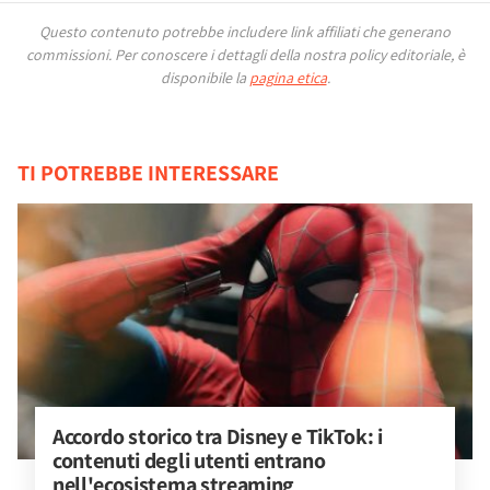
Questo contenuto potrebbe includere link affiliati che generano
commissioni.
Per conoscere i dettagli della nostra policy editoriale, è
disponibile la
pagina etica
.
TI POTREBBE INTERESSARE
Accordo storico tra Disney e TikTok: i 
contenuti degli utenti entrano 
nell'ecosistema streaming