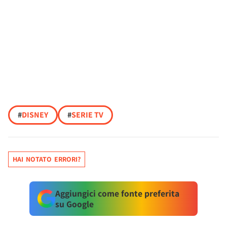
#
DISNEY
#
SERIE TV
HAI NOTATO ERRORI?
Aggiungici come fonte preferita
su Google