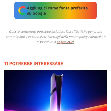
Aggiungici come fonte preferita
su Google
Questo contenuto potrebbe includere link affiliati che generano
commissioni.
Per conoscere i dettagli della nostra policy editoriale, è
disponibile la
pagina etica
.
TI POTREBBE INTERESSARE