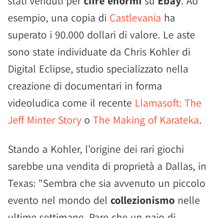
stati venduti per
cifre enormi
su
Ebay
. Ad
esempio, una copia di
Castlevania
ha
superato i 90.000 dollari di valore. Le aste
sono state individuate da Chris Kohler di
Digital Eclipse, studio specializzato nella
creazione di documentari in forma
videoludica come il recente
Llamasoft: The
Jeff Minter Story
o
The Making of Karateka
.
Stando a Kohler, l'origine dei rari giochi
sarebbe una vendita di proprietà a Dallas, in
Texas: "Sembra che sia avvenuto un piccolo
evento nel mondo del
collezionismo
nelle
ultime settimane. Pare che un paio di