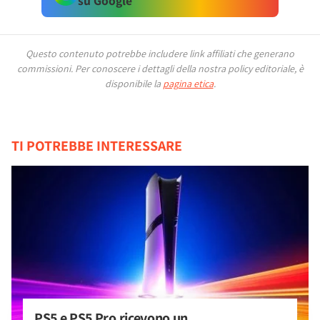
su Google
Questo contenuto potrebbe includere link affiliati che generano
commissioni.
Per conoscere i dettagli della nostra policy editoriale, è
disponibile la
pagina etica
.
TI POTREBBE INTERESSARE
PS5 e PS5 Pro ricevono un 