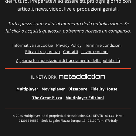
del futuro. Preparatevi ad essere stupiti ogni giorno con
articoli, news, video, live e produzioni geniali.
Tutti i prezzi sono validi al momento della pubblicazione. Se
fai click o acquisti qualcosa, potremmo ricevere un compenso.
Informativa sui cookie
Privacy Policy
Termini e condizioni
Etica e trasparenza
Contatti
Lavora con noi
Aggiorna le impostazioni di tracciamento della pubblicità
IL NETWORK
Multiplayer
Movieplayer
Dissapore
Fidelity House
The Great Pizza
Multiplayer Edizioni
© 2026 Multiplayer.it è di proprietà di NetAddiction S.r.l. REA TR - 80133 - P.iva:
01206540559 – Sede Legale: Piazza Europa, 19 - 05100 Terni (TR) Italy