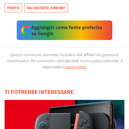
FONTE
HAI NOTATO ERRORI?
Aggiungici come fonte preferita
su Google
Questo contenuto potrebbe includere link affiliati che generano
commissioni.
Per conoscere i dettagli della nostra policy editoriale, è
disponibile la
pagina etica
.
TI POTREBBE INTERESSARE