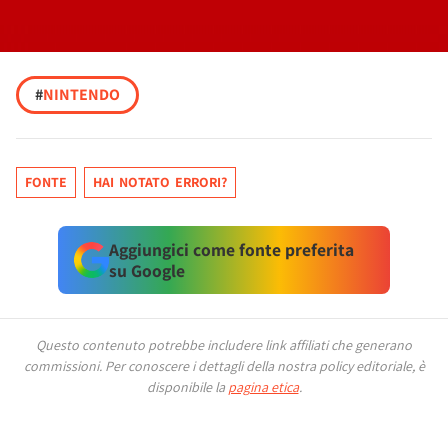
#
NINTENDO
FONTE
HAI NOTATO ERRORI?
Aggiungici come fonte preferita
su Google
Questo contenuto potrebbe includere link affiliati che generano
commissioni.
Per conoscere i dettagli della nostra policy editoriale, è
disponibile la
pagina etica
.