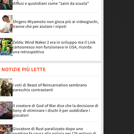
diffusi e quotidiani come "zaini da scuola"
Shigeru Miyamoto non gioca più ai videogiochi,
tranne che per aiutare i nipoti
Zelda: Wind Waker 2 era in sviluppo ma il Link
cartoonesco non funzionava in USA, ricorda
una retrospettiva
 NOTIZIE PIÙ LETTE
I voti di Beast of Reincarnation sembrano
parecchio contrastanti
Il creatore di God of War dice che la decisione di
Sony di eliminare i dischi è per soddisfare i
giocatori
Giocatore di Rust paralizzato dopo uno
swatting fa causa alla polizia per 176 milioni di