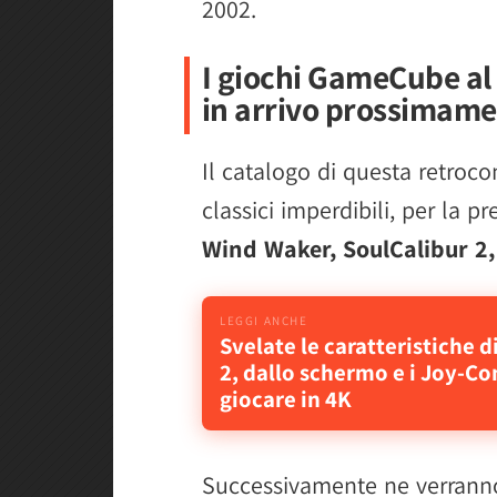
2002.
I giochi GameCube al l
in arrivo prossimam
Il catalogo di questa retroco
classici imperdibili, per la p
Wind Waker, SoulCalibur 2,
Svelate le caratteristiche 
2, dallo schermo e i Joy-Co
giocare in 4K
Successivamente ne verranno a