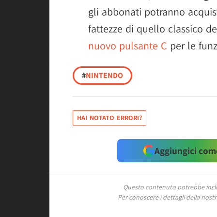
gli abbonati potranno acquis
fattezze di quello classico d
nuovo pulsante C
per le funz
#
NINTENDO
HAI NOTATO ERRORI?
Aggiungici come
Questo contenuto potrebbe includ
Per conoscere i dettagli della nostra