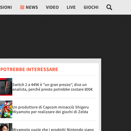
SIONI
NEWS
VIDEO
LIVE
GIOCHI
I POTREBBE INTERESSARE
Switch 2 a 449€ è "un gran prezzo", dice un
analista, perché presto potrebbe costare 800€
Un produttore di Capcom minacciò Shigeru
Miyamoto per realizzare dei giochi di Zelda
Miyamoto vuole che i prodotti Nintendo siano