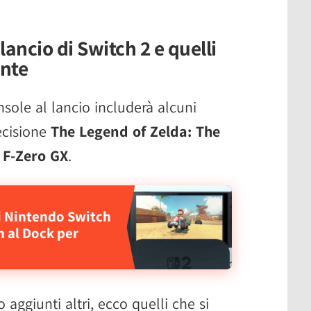
ancio di Switch 2 e quelli
ente
nsole al lancio includerà alcuni
recisione
The Legend of Zelda: The
 F-Zero GX
.
di Nintendo Switch
n al Dock per
ggiunti altri, ecco quelli che si