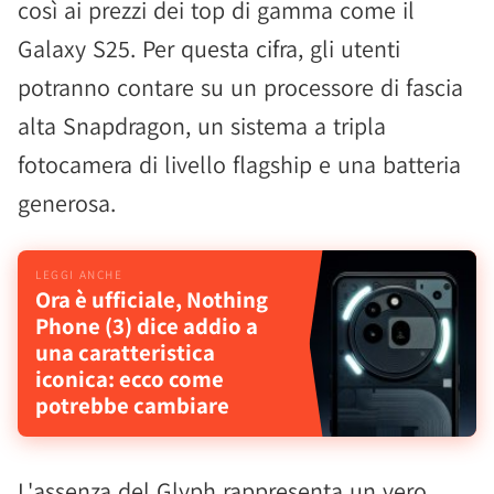
così ai prezzi dei top di gamma come il
Galaxy S25. Per questa cifra, gli utenti
potranno contare su un processore di fascia
alta Snapdragon, un sistema a tripla
fotocamera di livello flagship e una batteria
generosa.
Ora è ufficiale, Nothing
Phone (3) dice addio a
una caratteristica
iconica: ecco come
potrebbe cambiare
L'assenza del Glyph rappresenta un vero