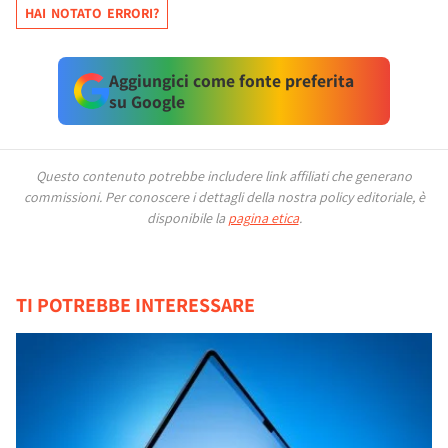
HAI NOTATO ERRORI?
Aggiungici come fonte preferita
su Google
Questo contenuto potrebbe includere link affiliati che generano
commissioni.
Per conoscere i dettagli della nostra policy editoriale, è
disponibile la
pagina etica
.
TI POTREBBE INTERESSARE