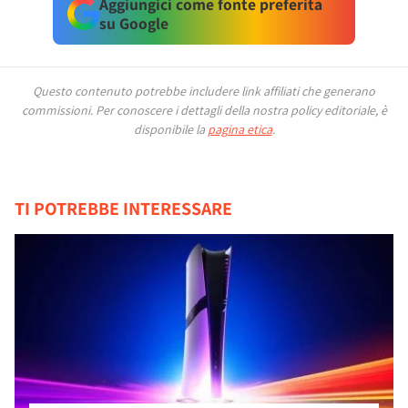
Aggiungici come fonte preferita
su Google
Questo contenuto potrebbe includere link affiliati che generano
commissioni.
Per conoscere i dettagli della nostra policy editoriale, è
disponibile la
pagina etica
.
TI POTREBBE INTERESSARE