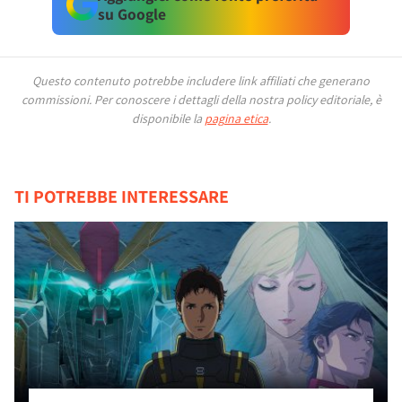
su Google
Questo contenuto potrebbe includere link affiliati che generano
commissioni.
Per conoscere i dettagli della nostra policy editoriale, è
disponibile la
pagina etica
.
TI POTREBBE INTERESSARE