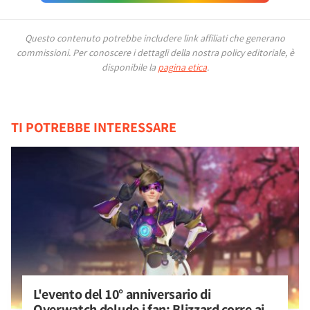
Questo contenuto potrebbe includere link affiliati che generano
commissioni.
Per conoscere i dettagli della nostra policy editoriale, è
disponibile la
pagina etica
.
TI POTREBBE INTERESSARE
L'evento del 10° anniversario di 
Overwatch delude i fan: Blizzard corre ai 