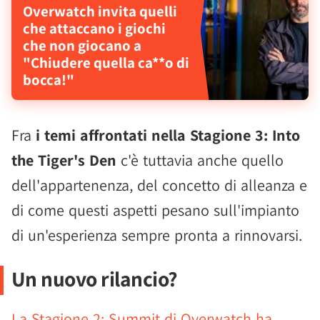
Overwatch invita quelli
che attaccano i giochi
che non giocano a
"Chiudere quella ca**o di
bocca!"
Fra
i temi affrontati nella Stagione 3: Into
the Tiger's Den
c'è tuttavia anche quello
dell'appartenenza, del concetto di alleanza e
di come questi aspetti pesano sull'impianto
di un'esperienza sempre pronta a rinnovarsi.
Un nuovo rilancio?
La Stagione 2: Summit di Overwatch ha