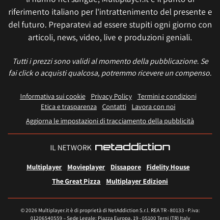
riferimento italiano per l'intrattenimento del presente e
del futuro. Preparatevi ad essere stupiti ogni giorno con
articoli, news, video, live e produzioni geniali.
Tutti i prezzi sono validi al momento della pubblicazione. Se
fai click o acquisti qualcosa, potremmo ricevere un compenso.
Informativa sui cookie
Privacy Policy
Termini e condizioni
Etica e trasparenza
Contatti
Lavora con noi
Aggiorna le impostazioni di tracciamento della pubblicità
IL NETWORK
Multiplayer
Movieplayer
Dissapore
Fidelity House
The Great Pizza
Multiplayer Edizioni
© 2026 Multiplayer.it è di proprietà di NetAddiction S.r.l. REA TR - 80133 - P.iva:
01206540559 – Sede Legale: Piazza Europa, 19 - 05100 Terni (TR) Italy