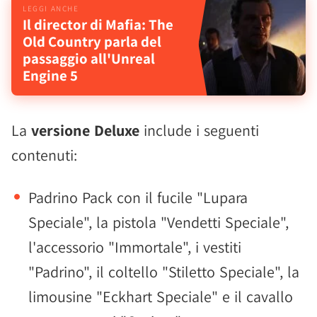
Il director di Mafia: The
Old Country parla del
passaggio all'Unreal
Engine 5
La
versione Deluxe
include i seguenti
contenuti:
Padrino Pack con il fucile "Lupara
Speciale", la pistola "Vendetti Speciale",
l'accessorio "Immortale", i vestiti
"Padrino", il coltello "Stiletto Speciale", la
limousine "Eckhart Speciale" e il cavallo