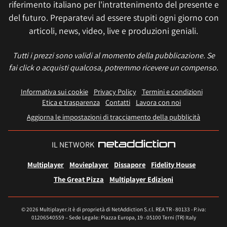
riferimento italiano per l'intrattenimento del presente e
del futuro. Preparatevi ad essere stupiti ogni giorno con
articoli, news, video, live e produzioni geniali.
Tutti i prezzi sono validi al momento della pubblicazione. Se
fai click o acquisti qualcosa, potremmo ricevere un compenso.
Informativa sui cookie
Privacy Policy
Termini e condizioni
Etica e trasparenza
Contatti
Lavora con noi
Aggiorna le impostazioni di tracciamento della pubblicità
IL NETWORK
Multiplayer
Movieplayer
Dissapore
Fidelity House
The Great Pizza
Multiplayer Edizioni
© 2026 Multiplayer.it è di proprietà di NetAddiction S.r.l. REA TR - 80133 - P.iva:
01206540559 – Sede Legale: Piazza Europa, 19 - 05100 Terni (TR) Italy