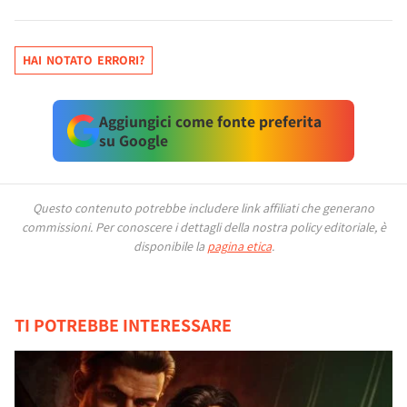
HAI NOTATO ERRORI?
Aggiungici come fonte preferita
su Google
Questo contenuto potrebbe includere link affiliati che generano
commissioni.
Per conoscere i dettagli della nostra policy editoriale, è
disponibile la
pagina etica
.
TI POTREBBE INTERESSARE