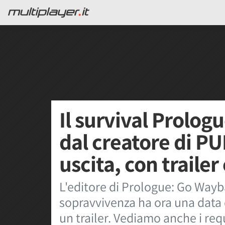
Il survival Prolo
dal creatore di P
uscita, con trailer 
L'editore di Prologue: Go Wayba
sopravvivenza ha ora una data d
un trailer. Vediamo anche i requ