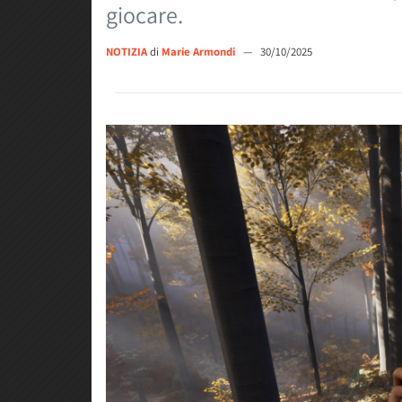
giocare.
NOTIZIA
di
Marie Armondi
—
30/10/2025