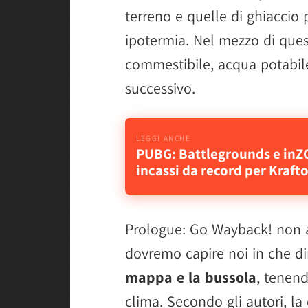
terreno e quelle di ghiaccio p
ipotermia. Nel mezzo di ques
commestibile, acqua potabile
successivo.
PUBG: Battlegrounds e inZ
incassi da record per Kraft
Prologue: Go Wayback! non av
dovremo capire noi in che d
mappa e la bussola
, tenend
clima. Secondo gli autori, l