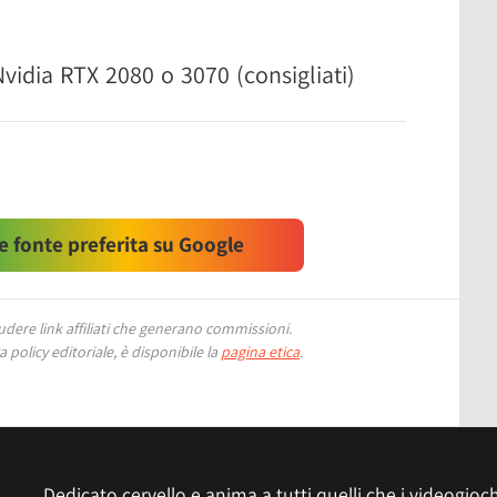
vidia RTX 2080 o 3070 (consigliati)
 fonte preferita su Google
ere link affiliati che generano commissioni.
 policy editoriale, è disponibile la
pagina etica
.
Dedicato cervello e anima a tutti quelli che i videogiochi