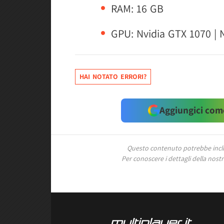
RAM: 16 GB
GPU: Nvidia GTX 1070 | N
HAI NOTATO ERRORI?
Aggiungici come
Questo contenuto potrebbe includ
Per conoscere i dettagli della nostra