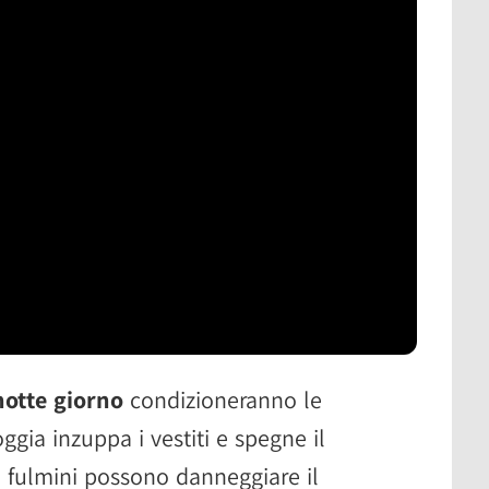
 notte giorno
condizioneranno le
oggia inzuppa i vestiti e spegne il
 fulmini possono danneggiare il