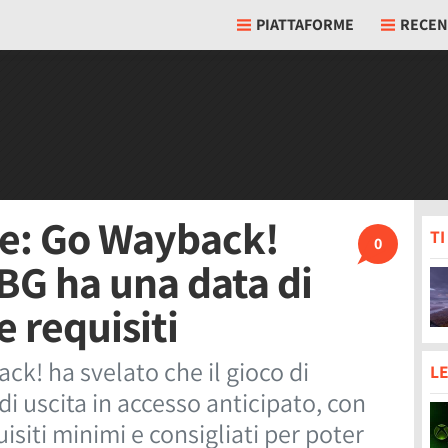
PIATTAFORME
RECEN
gue: Go Wayback!
T
0
UBG ha una data di
e requisiti
ck! ha svelato che il gioco di
LE
i uscita in accesso anticipato, con
isiti minimi e consigliati per poter