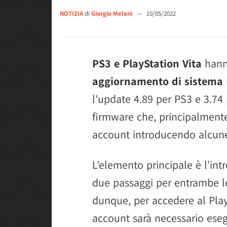
NOTIZIA
di
Giorgio Melani
—
10/05/2022
PS3 e PlayStation Vita
hann
aggiornamento di sistema
l'update 4.89 per PS3 e 3.74
firmware che, principalment
account introducendo alcune l
L'elemento principale è l'int
due passaggi per entrambe le
dunque, per accedere al Play
account sarà necessario esegu