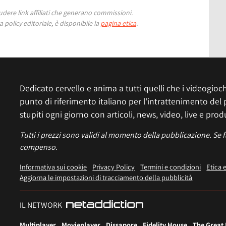
ere link affiliati che generano commissioni.
 policy editoriale, è disponibile la
pagina etica
.
Dedicato cervello e anima a tutti quelli che i videogiochi
punto di riferimento italiano per l'intrattenimento del 
stupiti ogni giorno con articoli, news, video, live e prod
Tutti i prezzi sono validi al momento della pubblicazione. Se 
compenso.
Informativa sui cookie
Privacy Policy
Termini e condizioni
Etica 
Aggiorna le impostazioni di tracciamento della pubblicità
IL NETWORK
Multiplayer
Movieplayer
Dissapore
Fidelity House
The Great