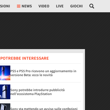
SIONI
NEWS
VIDEO
LIVE
GIOCHI
I POTREBBE INTERESSARE
PS5 e PS5 Pro ricevono un aggiornamento in
versione Beta: ecco le novità
Sony potrebbe introdurre pubblicità
nell'ecosistema PlayStation
Sony sta mettendo un avviso sulle confezioni