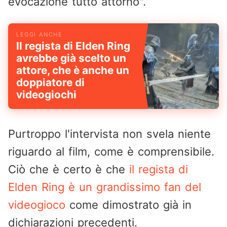
evocazione tutto attorno".
Il regista di Elden Ring
avrebbe già scelto un
attore, che è anche un
doppiatore di
videogiochi
Purtroppo l'intervista non svela niente
riguardo al film, come è comprensibile.
Ciò che è certo è che
il regista di
Elden Ring è un grandissimo fan del
videogioco
come dimostrato già in
dichiarazioni precedenti.