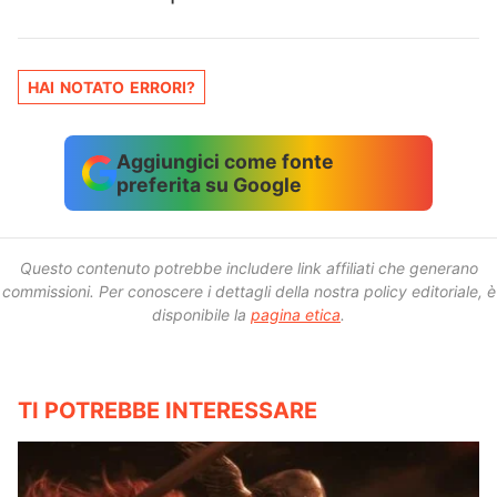
HAI NOTATO ERRORI?
Aggiungici come fonte
preferita su Google
Questo contenuto potrebbe includere link affiliati che generano
commissioni.
Per conoscere i dettagli della nostra policy editoriale, è
disponibile la
pagina etica
.
TI POTREBBE INTERESSARE