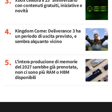
Xbox celebra il 25° anniversario
con contenuti gratuiti, iniziative e
novità
Kingdom Come: Deliverance 3 ha
un periodo di uscita previsto, e
sembra alquanto vicino
L'intera produzione di memorie
del 2027 sarebbe già prenotata,
non ci sono più RAM o HBM
disponibili