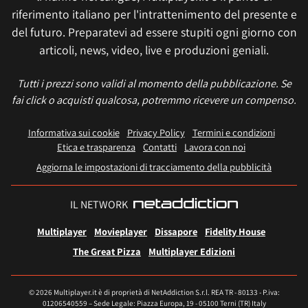
riferimento italiano per l'intrattenimento del presente e
del futuro. Preparatevi ad essere stupiti ogni giorno con
articoli, news, video, live e produzioni geniali.
Tutti i prezzi sono validi al momento della pubblicazione. Se
fai click o acquisti qualcosa, potremmo ricevere un compenso.
Informativa sui cookie
Privacy Policy
Termini e condizioni
Etica e trasparenza
Contatti
Lavora con noi
Aggiorna le impostazioni di tracciamento della pubblicità
IL NETWORK
Multiplayer
Movieplayer
Dissapore
Fidelity House
The Great Pizza
Multiplayer Edizioni
© 2026 Multiplayer.it è di proprietà di NetAddiction S.r.l. REA TR - 80133 - P.iva:
01206540559 – Sede Legale: Piazza Europa, 19 - 05100 Terni (TR) Italy