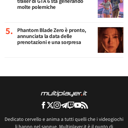
trailer di GTA 6 sta generando
molte polemiche
Phantom Blade Zero è pronto,
annunciata la data delle
prenotazioni e una sorpresa
Dedicato cervello e anima a tutti quelli che i videogiochi
li hanno nel sangue, Multiplayer.it è il punto di