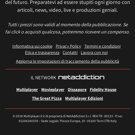
del futuro. Preparatevi ad essere stupiti ogni giorno con
articoli, news, video, live e produzioni geniali.
Tutti i prezzi sono validi al momento della pubblicazione. Se
fai click o acquisti qualcosa, potremmo ricevere un compenso.
Informativa sui cookie
Privacy Policy
Termini e condizioni
Etica e trasparenza
Contatti
Lavora con noi
Aggiorna le impostazioni di tracciamento della pubblicità
IL NETWORK
Multiplayer
Movieplayer
Dissapore
Fidelity House
The Great Pizza
Multiplayer Edizioni
© 2026 Multiplayer.it è di proprietà di NetAddiction S.r.l. REA TR - 80133 - P.iva:
01206540559 – Sede Legale: Piazza Europa, 19 - 05100 Terni (TR) Italy