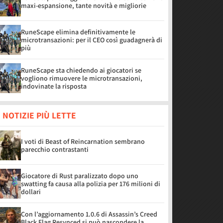
maxi-espansione, tante novità e migliorie
RuneScape elimina definitivamente le
microtransazioni: per il CEO così guadagnerà di
più
RuneScape sta chiedendo ai giocatori se
vogliono rimuovere le microtransazioni,
indovinate la risposta
 NOTIZIE PIÙ LETTE
I voti di Beast of Reincarnation sembrano
parecchio contrastanti
Giocatore di Rust paralizzato dopo uno
swatting fa causa alla polizia per 176 milioni di
dollari
Con l’aggiornamento 1.0.6 di Assassin’s Creed
Black Flag Resynced si può nascondere la