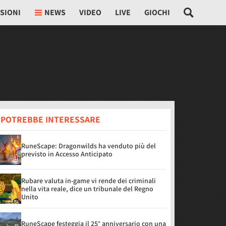
SIONI
NEWS
VIDEO
LIVE
GIOCHI
I POTREBBE INTERESSARE
RuneScape: Dragonwilds ha venduto più del
previsto in Accesso Anticipato
Rubare valuta in-game vi rende dei criminali
nella vita reale, dice un tribunale del Regno
Unito
RuneScape festeggia il 25° anniversario con una