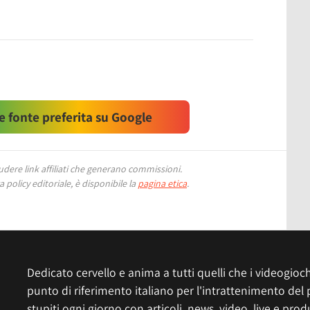
 fonte preferita su Google
ere link affiliati che generano commissioni.
 policy editoriale, è disponibile la
pagina etica
.
Dedicato cervello e anima a tutti quelli che i videogiochi
punto di riferimento italiano per l'intrattenimento del 
stupiti ogni giorno con articoli, news, video, live e prod