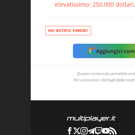
elevatissimo: 250.000 dollari
.
HAI NOTATO ERRORI?
Aggiungici come
Questo contenuto potrebbe includ
Per conoscere i dettagli della nostra