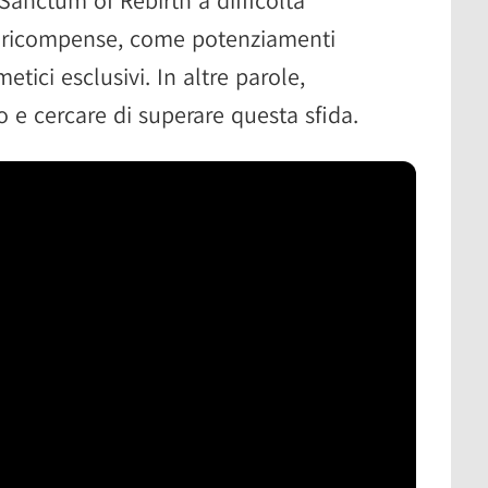
più ricompense, come potenziamenti
etici esclusivi. In altre parole,
 e cercare di superare questa sfida.