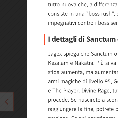
tutto nuova che, a differenza
consiste in una "boss rush", 
impegnativi contro i boss se
I dettagli di Sanctum
Jagex spiega che Sanctum of
Kezalam e Nakatra. Più si va
sfida aumenta, ma aumentan
armi magiche di livello 95, 
e The Prayer: Divine Rage, tu
procede. Se riuscirete a sconf
raggiungere la fine, potrete 
prezioso. Se poi sconfiggete 