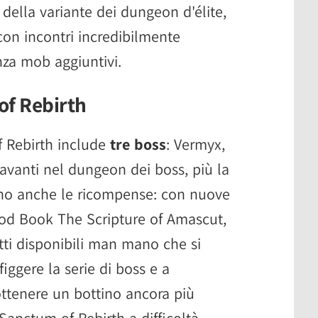
 della variante dei dungeon d'élite,
con incontri incredibilmente
nza mob aggiuntivi.
 of Rebirth
 Rebirth include
tre boss
: Vermyx,
 avanti nel dungeon dei boss, più la
o anche le ricompense: con nuove
God Book The Scripture of Amascut,
tti disponibili man mano che si
iggere la serie di boss e a
ottenere un bottino ancora più
Sanctum of Rebirth a difficoltà