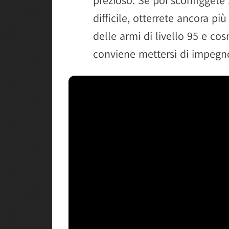
difficile, otterrete ancora 
delle armi di livello 95 e cosm
conviene mettersi di impegno