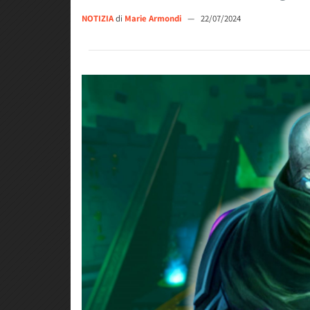
NOTIZIA
di
Marie Armondi
—
22/07/2024